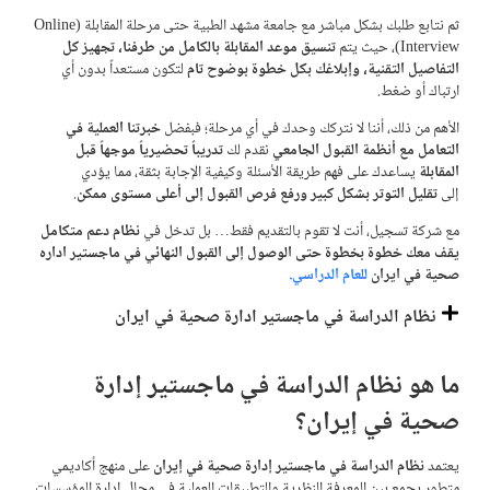
ثم نتابع طلبك بشكل مباشر مع جامعة مشهد الطبية حتى مرحلة المقابلة (Online
Interview)، حيث يتم
تنسيق موعد المقابلة بالكامل من طرفنا، تجهيز كل
التفاصيل التقنية، وإبلاغك بكل خطوة بوضوح تام
لتكون مستعداً بدون أي
ارتباك أو ضغط.
الأهم من ذلك، أننا لا نتركك وحدك في أي مرحلة؛ فبفضل
خبرتنا العملية في
التعامل مع أنظمة القبول الجامعي
نقدم لك
تدريباً تحضيرياً موجهاً قبل
المقابلة
يساعدك على فهم طريقة الأسئلة وكيفية الإجابة بثقة، مما يؤدي
إلى
تقليل التوتر بشكل كبير ورفع فرص القبول إلى أعلى مستوى ممكن
.
مع شركة تسجیل، أنت لا تقوم بالتقديم فقط… بل تدخل في
نظام دعم متكامل
يقف معك خطوة بخطوة حتى الوصول إلى القبول النهائي في ماجستير اداره
صحية في ايران
للعام الدراسي.
نظام الدراسة في ماجستير ادارة صحية في ايران
ما هو نظام الدراسة في ماجستير إدارة
صحية في إيران؟
يعتمد
نظام الدراسة في ماجستير إدارة صحية في إيران
على منهج أكاديمي
متطور يجمع بين المعرفة النظرية والتطبيقات العملية في مجال إدارة المؤسسات