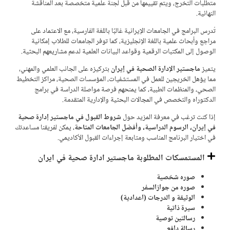
متطلبات التخرج، ويتم تقييمها من قبل لجنة علمية متخصصة بعد المناقشة
النهائية.
تُدرس البرامج في الجامعات الإيرانية غالبًا باللغة الفارسية، مع الاعتماد على
مراجع وأبحاث علمية باللغة الإنجليزية، كما توفر الجامعات للطلاب إمكانية
الوصول إلى المكتبات الرقمية وقواعد البيانات العلمية لدعم مشاريعهم البحثية.
يتميز
ماجستير الإدارة الصحية في إيران
بتركيزه على الجانب العلمي والمهني،
مما يؤهل الخريجين للعمل في المستشفيات، المؤسسات الصحية، مراكز التخطيط
الصحي، والمنظمات الطبية، كما يمنحهم فرصة مواصلة الدراسة في برامج
الدكتوراه والتخصص في المجالات البحثية والإدارية المتقدمة.
إذا كنت ترغب في معرفة المزيد حول
شروط القبول في ماجستير إدارة صحية
في إيران، الرسوم الدراسية، وأفضل الجامعات المتاحة
، يمكن لفريقنا مساعدتك
في اختيار البرنامج المناسب ومتابعة إجراءات القبول الأكاديمي.
المستمسكات المطلوبة ماجستير ادارة صحية في ايران
صوره شخصية
صوره من جوازالسفر
الوثيقة و الدرجات (اعدادية)
سيرة ذاتية
رسالتين توصية
رسالة دافع