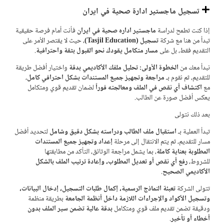
تسجيل ماجستير ادارة صحية في ايران
إذا كنت تطمح لدراسة
ماجستير اداره صحية
في ايران
فأنت أمام فرصة حقيقية
تبدأ من هنا مع شركة
تسجیل (Tasjil Education)
، حيث لا يقتصر الأمر على
التقديم فقط، بل على
مسار متكامل يقودك نحو القبول بثقة واحترافية
.
نبدأ معك من
الخطوة الأولى: تحليل ملفك الأكاديمي بدقة
واختيار أفضل طريقة
للتقديم، ثم نقوم بـ
مراجعة وتجهيز جميع المستندات بشكل احترافي كامل
،
مع
اكتشاف أي نقص في الملف ومعالجته فوراً
لضمان تقديم قوي ومتكامل
يعكس أفضل صورة عن الطالب.
بعد ذلك نتولى
تبدأ العملية بـ
استقبال ملف الطالب ودراسته بشكل دقيق وشامل
لتحديد أفضل
مسار للتقديم، ثم يتم الانتقال إلى مرحلة
إعداد وتجهيز جميع المستندات
المطلوبة بعناية كاملة
، بما يشمل مراجعة الوثائق، التأكد من مطابقتها
للشروط،
رفع أي نقص أو تعديل المطلوب، وإعادة ترتيب الملف بالشكل
الأكاديمي الصحيح
.
تتولى الشركة
تعبئة النماذج الرسمية، إكمال طلبات التسجيل، إدخال البيانات،
وتسجيل الأكواد والإجراءات اللازمة داخل أنظمة الجامعة
بطريقة منظمة
ودقيقة تضمن تقديم ملف قوي ومتكامل
بدقة عالية تضمن سير الملف بدون
أخطاء أو تأخير
.