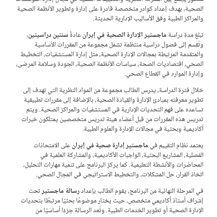
الصحية، بهدف إعداد كوادر متخصصة قادرة على إدارة وتطوير الأنظمة الصحية
والمراكز الطبية وفق الأساليب الإدارية الحديثة.
تبلغ مدة دراسة
ماجستير الإدارة الصحية في إيران
عادةً
سنتين دراسيتين
،
وتُقسم إلى فصول دراسية منتظمة تشمل مجموعة من المقررات الأساسية
والمتقدمة المرتبطة بمجالات الإدارة الصحية، مثل إدارة المستشفيات، التخطيط
الصحي، اقتصاديات الصحة، سياسات الأنظمة الصحية، الجودة وسلامة المرضى،
وإدارة الموارد في القطاع الصحي.
خلال فترة الدراسة، يدرس الطالب مجموعة من المواد النظرية التي تهدف إلى
تطوير معرفته بمبادئ الإدارة والقيادة الصحية، بالإضافة إلى مقررات تطبيقية
تساعده على فهم التحديات الإدارية في المستشفيات والمراكز الصحية. ويتم
تدريس هذه المقررات من قبل أعضاء هيئة تدريس متخصصين يمتلكون خبرات
أكاديمية وبحثية في مجالات الإدارة والعلوم الطبية.
يعتمد نظام التقييم في
ماجستير إدارة صحية في إيران
على الامتحانات
الفصلية، المشاريع البحثية، الواجبات الأكاديمية، والمشاركة العلمية في
المحاضرات والأنشطة التعليمية. كما يركز البرنامج على تنمية مهارات التحليل،
اتخاذ القرار، حل المشكلات، والتخطيط الاستراتيجي في المجال الصحي.
في المرحلة النهائية من البرنامج، يقوم الطالب بإعداد
رسالة ماجستير
تحت
إشراف أستاذ أكاديمي متخصص، حيث يختار موضوعًا بحثيًا مرتبطًا بتحديات
الإدارة الصحية أو تطوير الخدمات الطبية. وتُعد الرسالة جزءًا أساسيًا من