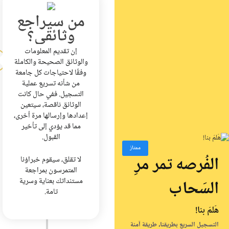
من سيراجع
وثائقي؟
إن تقديم المعلومات
والوثائق الصحيحة والكاملة
وفقًا لاحتياجات كل جامعة
من شأنه تسريع عملية
التسجيل. ففي حال كانت
الوثائق ناقصة، سيتعين
إعدادها وإرسالها مرة أخرى،
مما قد يؤدي إلى تأخير
القبول.
ممتاز
الفُرصه تمر مرِ
لا تقلق، سيقوم خبراؤنا
المتمرسون بمراجعة
مستنداتك بعناية وسرية
السَحاب
تامة.
هَلمَ بنا!
التسجيل السريع بطريقنا، طريقة آمنة