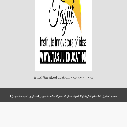
info@tasjil.education +۹۸۹۱۶۲۰۳۰۶۰۸
جميع الحقوق المادية والفكرية لهذا الموقع مملوكة للشركة مكتب تسجيل (مبتکران اندیشه تسجیل)