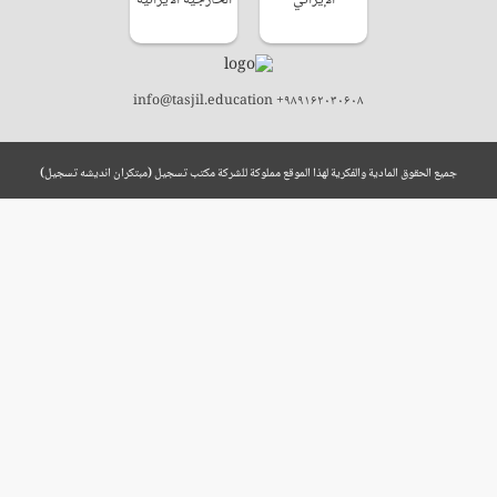
info@tasjil.education +۹۸۹۱۶۲۰۳۰۶۰۸
جميع الحقوق المادية والفكرية لهذا الموقع مملوكة للشركة مكتب تسجيل (مبتکران اندیشه تسجیل)