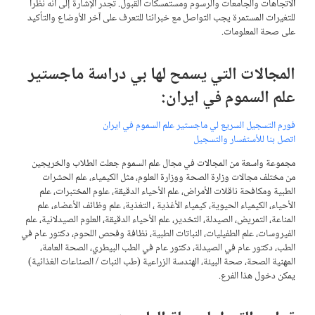
ا
لاتجاهات والجامعات والرسوم ومستمسكات القبول. تجدر الإشارة إلى أنه نظراً
للتغيرات المستمرة يجب التواصل مع خبرائنا للتعرف على آخر الأوضاع والتأكيد
على صحة المعلومات.
المجالات التي يسمح لها بي دراسة ماجستير
علم السموم في ايران:
فورم التسجيل السريع لي ماجستير علم السموم في ايران
اتصل بنا للأستفسار والتسجیل
مجموعة واسعة من المجالات في مجال علم السموم جعلت الطلاب والخريجين
من مختلف مجالات وزارة الصحة ووزارة العلوم، مثل الكيمياء، علم الحشرات
الطبية ومكافحة ناقلات الأمراض، علم الأحياء الدقيقة، علوم المختبرات، علم
الأحياء، الكيمياء الحيوية، كيمياء الأغذية ، التغذية، علم وظائف الأعضاء، علم
المناعة، التمريض، الصيدلة، التخدير، علم الأحياء الدقيقة، العلوم الصيدلانية، علم
الفيروسات، علم الطفيليات، النباتات الطبية، نظافة وفحص اللحوم، دكتور عام في
الطب، دكتور عام في الصيدلة، دكتور عام في الطب البيطري، الصحة العامة،
المهنية الصحة، صحة البيئة، الهندسة الزراعية (طب النبات / الصناعات الغذائية)
يمكن دخول هذا الفرع.