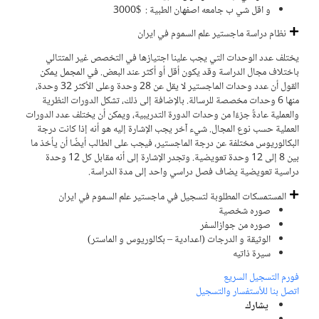
و اقل شي ب جامعه اصفهان الطبیة : $3000
نظام دراسة ماجستير علم السموم في ايران
يختلف عدد الوحدات التي يجب علينا اجتيازها في التخصص غير المتتالي
باختلاف مجال الدراسة وقد يكون أقل أو أكثر عند البعض. في المجمل يمكن
القول أن عدد وحدات الماجستير لا يقل عن 28 وحدة وعلى الأكثر 32 وحدة،
منها 6 وحدات مخصصة للرسالة. بالإضافة إلى ذلك، تشكل الدورات النظرية
والعملية عادةً جزءًا من وحدات الدورة التدريبية، ويمكن أن يختلف عدد الدورات
العملية حسب نوع المجال. شيء آخر يجب الإشارة إليه هو أنه إذا كانت درجة
البكالوريوس مختلفة عن درجة الماجستير، فيجب على الطالب أيضًا أن يأخذ ما
بين 8 إلى 12 وحدة تعويضية. وتجدر الإشارة إلى أنه مقابل كل 12 وحدة
دراسية تعويضية يضاف فصل دراسي واحد إلى مدة الدراسة.
المستمسكات المطلوبة لتسجيل في ماجستير علم السموم في ايران
صوره شخصية
صوره من جوازالسفر
الوثيقة و الدرجات (اعدادية – بكالوريوس و الماستر)
سیرة ذاتیه
فورم التسجيل السريع
اتصل بنا للأستفسار والتسجیل
يشارك