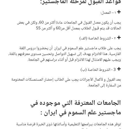
قواعد القبول لمرحلة الماجستير:
١ – المعدل:
یجب أن يكون معدل القبول في الجامعات عادة أكثر من 60، ولكن في بعض
الحالات قد يتم قبول الطلاب بمعدل أقل من60 و أکثر من 55
٢ - الشروط الخاصة (الف)
يجب على طلاب ماجستير علم السموم في ايران أن يحضروا دروس اللغة
الفارسية. هذا الالتزام يهدف إلى تسهيل التواصل وتحسين مستوى معرفتهم باللغة،
ويجب عليهم الامتثال لهذا الالتزام قبل أو أثناء دراستهم في الجامعة.
3 - الشروط الخاصة (ب)
بعد القبول و لأكمال الأجرائات يجب علي الطالب إحضار المستمسكات المختومة
من السفارة إلى الجامعة.
الجامعات المعترفة التي موجوده في
ماجستير علم السموم في ايران :
توفر هذه الجامعات ببرامجها التعلیمیة وأساتذتها ذوی الخبرة فرصة مناسبة