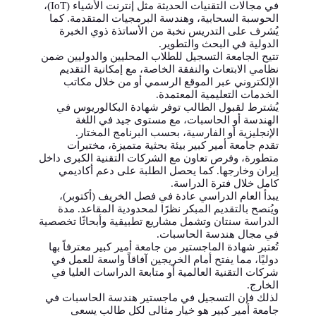
في مجالات التقنيات الحديثة مثل إنترنت الأشياء (IoT)،
الحوسبة السحابية، وهندسة البرمجيات المتقدمة. كما
يُشرف على التدريس نخبة من الأساتذة ذوي الخبرة
الدولية في البحث والتطوير.
تتيح الجامعة التسجيل للطلاب المحليين والدوليين ضمن
نظامي الابتعاث والنفقة الخاصة، مع إمكانية التقديم
الإلكتروني عبر الموقع الرسمي أو من خلال مكاتب
الخدمات التعليمية المعتمدة.
يُشترط لقبول الطالب توفر شهادة البكالوريوس في
الهندسة أو الحاسبات، مع مستوى جيد في اللغة
الإنجليزية أو الفارسية، بحسب البرنامج المختار.
تقدم جامعة أمير كبير بيئة بحثية متميزة، مختبرات
متطورة، وفرص تعاون مع الشركات التقنية الكبرى داخل
إيران وخارجها. كما يحصل الطلبة على دعم أكاديمي
كامل خلال فترة الدراسة.
يبدأ العام الدراسي عادة في فصل الخريف (أكتوبر)،
ويُنصح بالتقديم المبكر نظرًا لمحدودية المقاعد. مدة
الدراسة سنتان وتشمل مشاريع تطبيقية وأبحاثًا تخصصية
في مجال هندسة الحاسبات.
تُعتبر شهادة الماجستير من جامعة أمير كبير معترفاً بها
دوليًا، مما يفتح أمام الخريجين آفاقاً واسعة للعمل في
شركات التقنية العالمية أو متابعة الدراسات العليا في
الخارج.
لذلك فإن التسجيل في ماجستير هندسة الحاسبات في
جامعة أمير كبير هو خيار مثالي لكل طالب يسعى