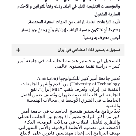
والمؤسسات التعليمية العليا في البلد، وذلك وفقاً للقوانين والأحكام
السارية المفعول.
تأييد المؤهلات العامة للراغب من الجهات المعنية المختصة.
يشترط أن لا تكون جنسية الراغب إيرانية، وأن يحمل جواز سفر
أجنبي معترف به رسمياً.
تسجيل ماجستير ذكاء اصطناعي في ايران
التسجيل في ماجستير هندسة الحاسبات في جامعة أمير
كبير – دراسة تقنية بمستوى عالمي
تُعتبر جامعة أمير كبير للتكنولوجيا (Amirkabir
University of Technology) من أقدم وأشهر الجامعات
التقنية في إيران، وتُعرف بلقب “MIT إيران”. تقع
الجامعة في قلب العاصمة طهران وتُصنف ضمن أفضل
الجامعات في الشرق الأوسط في مجالات الهندسة
والتقنية.
يُعدّ برنامج ماجستير هندسة الحاسبات في جامعة أمير
كبير من أكثر البرامج تطوراً، إذ يجمع بين الجانب العملي
والنظري لتأهيل الطلاب في مجالات البرمجة، الذكاء
الاصطناعي، تصميم الأنظمة الرقمية، والأمن السيبراني.
يهدف البرنامج إلى إعداد مهندسين قادرين على الإبداع