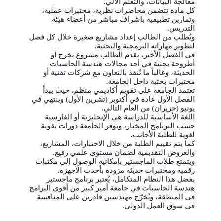
معالجة البيانات، والتعلم الآلي.
كل مادة تتضمن محاضرات نظرية، مختبرات عملية،
وتمارين تطبيقية بإشراف مباشر من أعضاء هيئة
التدريس.
ويُطلب من الطالب إعداد مشاريع صغيرة خلال كل فصل
لتطوير مهاراته البرمجية والبحثية.
في الفصل الأخير، يقدم الطالب مشروع تخرج أو
أطروحة بحثية في أحد مجالات هندسة الحاسبات
الحديثة، وغالباً ما تُنفذ بالتعاون مع شركات تقنية أو
مختبرات بحثية داخل الجامعة.
تعتمد الجامعة على تقويم أكاديمي منظم، حيث يبدأ
الفصل الأول عادة في أكتوبر (تشرين الأول) وينتهي في
يونيو (حزيران) من العام التالي.
اللغة الأساسية للدراسة هي الإنجليزية أو الفارسية
حسب البرنامج المختار، وتوفر الجامعة دورات تقوية
لغوية للطلبة الأجانب.
كما يتم تقييم الطلبة من خلال الاختبارات، المشاريع،
والعروض التقديمية لضمان مستوى علمي رفيع.
ويتمتع طلاب الماجستير بإمكانية الوصول إلى مكتبات
رقمية ومختبرات حديثة مزودة بأحدث الأجهزة.
بفضل هذا النظام المتكامل، يُعتبر برنامج ماجستير
هندسة الحاسبات في جامعة أمير كبير من أقوى البرامج
في المنطقة، ويُخرّج مهندسين قادرين على المنافسة
في سوق العمل الدولي.