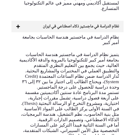
لمستقبل أكاديمي ومهني مميز في عالم التكنولوجيا
المتسارع.
نظام الدراسة في ماجستير ذكاء اصطناعي في ايران
نظام الدراسة في ماجستير هندسة الحاسبات بجامعة
أمير كبير
يتميز نظام الدراسة في ماجستير هندسة الحاسبات
بجامعة أمير كبير للتكنولوجيا بالمرونة والدقة الأكاديمية
العالية، حيث يجمع بين التعليم النظري المتقدم
والتطبيق العملي في المختبرات والمشاريع البحثية.
تُدار الدراسة ضمن نظام الساعات المعتمدة (Credit
System)، ويحتاج الطالب إلى اجتياز ما بين ٣٢ إلى ٣٦
وحدة دراسية للحصول على درجة الماجستير.
تستمر مدة البرنامج عادة سنتين أكاديميتين مقسمة
على أربعة فصول دراسية، تشمل مقررات إجبارية،
اختيارية، ومشروع التخرج أو الرسالة البحثية (Thesis).
في السنة الأولى يركز الطالب على المواد الأساسية
مثل بنية الحاسوب، نظم التشغيل، هندسة البرمجيات،
الذكاء الاصطناعي، وتصميم الدارات الرقمية.
أما في السنة الثانية فيبدأ التركيز على المسارات
التخصصية مثل الأمن السيبراني، الشبكات المتقدمة،