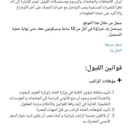
ايران
ا
لاتجاهات والجامعات والرسوم ومستمسكات القبول. تجدر الإشارة إلى أنه
نظراً للتغيرات المستمرة يجب التواصل مع خبرائنا للتعرف على آخر الأوضاع
والتأكيد على صحة المعلومات.
سجل من خلال هذا الموقع.
سيتصل بك خبراؤنا في أقل من 12 ساعة وسيكونون معك حتى نهاية عملية
التسجيل.
سجل سريعا
اتصل بنا
قوانين اﻟﻘﺒﻮل:
مؤهلات الراغب
تأييد منظمة شؤون الطلبة في وزارة العتف (وزارة العلوم، البحوث
والتقنية) لعدم وجود أى منع قانوني للدراسة في الجامعات و المؤسسات
التعليمية العالية في البلد وفقا للقوانين والأحكام سارية المفعول.
تأييد المؤهلات العامة للراغب من قبل الجهات المعنية
أن لاتكون جنسية الراغب إيرانية و أيضا يجب أن يكون لديه جواز السفر
الأجنبي المعترف به.