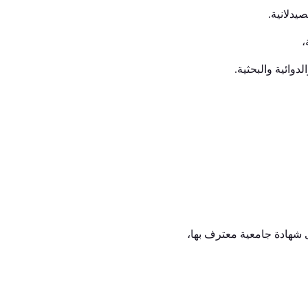
وتُصنَّف

ويمنح الخريجين 
🌍 البرنامج مناسب للطلاب