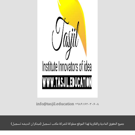
info@tasjil.education +۹۸۹۱۶۲۰۳۰۶۰۸
لمادية والفكرية لهذا الموقع مملوكة للشركة مكتب تسجيل (مبتکران اندیشه تسجیل)