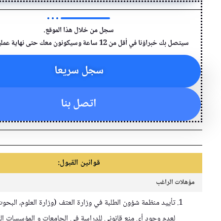
سجل من خلال هذا الموقع.
راؤنا في أقل من 12 ساعة وسيكونون معك حتى نهاية عملية التسجيل.
سجل سريعا
اتصل بنا
قوانين اﻟﻘﺒﻮل:
الراغب
تأييد منظمة شؤون الطلبة في وزارة العتف (وزارة العلوم، البحوث والتقنية)
لعدم وجود أى منع قانوني للدراسة في الجامعات و المؤسسات التعليمية