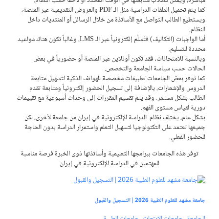
مباشرة، ويمكن للطلاب متابعتها في الوقت المحدد أو لاحقاً حسب النظام.
كما يتم تحميل الملفات الدراسية مثل الـ PDF والعروض التقديمية عبر المنصة،
ويستطيع الطالب التواصل مع الأساتذة من خلال الرسائل أو المنتديات داخل
النظام.
أما الواجبات (التكاليف) فتُسلَّم إلكترونياً عبر الـ LMS، وغالباً تكون هناك مواعيد
محددة للتسليم.
وبالنسبة للامتحانات، فقد تكون أونلاين عبر المنصة أو حضورياً في بعض
الحالات حسب سياسة الجامعة والتخصص.
كما توفر بعض الجامعات تطبيقات مخصصة للهواتف الذكية لتسهيل متابعة
الدروس والإشعارات، بالإضافة إلى تسجيل الحضور إلكترونياً ومتابعة تقدم
الطالب بشكل مستمر. وقد يتم تقسيم المقررات إلى وحدات أسبوعية مع تقييمات
دورية لقياس مستوى الفهم.
بشكل عام، يختلف نظام الدراسة الإلكترونية في إيران من جامعة لأخرى، لكن
جميعها تعتمد على التكنولوجيا لتسهيل التعلم واستمرار الدراسة بدون الحاجة
للحضور الفعلي.
توفر هذه الجامعات ببرامجها التعلیمیة وأساتذتها ذوی الخبرة فرصة مناسبة
للمهتمين في الدراسة الإلكترونية في إيران
جامعة مشهد للعلوم الطبية 2026 | التسجيل والقبول