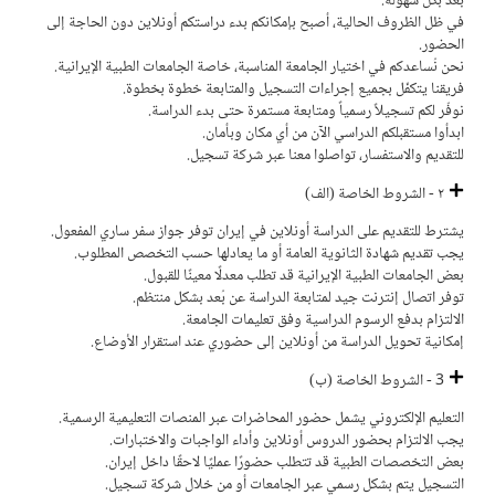
بُعد بكل سهولة.
في ظل الظروف الحالية، أصبح بإمكانكم بدء دراستكم أونلاين دون الحاجة إلى
الحضور.
نحن نُساعدكم في اختيار الجامعة المناسبة، خاصة الجامعات الطبية الإيرانية.
فريقنا يتكفّل بجميع إجراءات التسجيل والمتابعة خطوة بخطوة.
نوفّر لكم تسجيلاً رسمياً ومتابعة مستمرة حتى بدء الدراسة.
ابدأوا مستقبلكم الدراسي الآن من أي مكان وبأمان.
للتقديم والاستفسار، تواصلوا معنا عبر شركة تسجيل.
٢ - الشروط الخاصة (الف)
يشترط للتقديم على الدراسة أونلاين في إيران توفر جواز سفر ساري المفعول.
يجب تقديم شهادة الثانوية العامة أو ما يعادلها حسب التخصص المطلوب.
بعض الجامعات الطبية الإيرانية قد تطلب معدلًا معينًا للقبول.
توفر اتصال إنترنت جيد لمتابعة الدراسة عن بُعد بشكل منتظم.
الالتزام بدفع الرسوم الدراسية وفق تعليمات الجامعة.
إمكانية تحويل الدراسة من أونلاين إلى حضوري عند استقرار الأوضاع.
3 - الشروط الخاصة (ب)
التعليم الإلكتروني يشمل حضور المحاضرات عبر المنصات التعليمية الرسمية.
يجب الالتزام بحضور الدروس أونلاين وأداء الواجبات والاختبارات.
بعض التخصصات الطبية قد تتطلب حضورًا عمليًا لاحقًا داخل إيران.
التسجيل يتم بشكل رسمي عبر الجامعات أو من خلال شركة تسجيل.