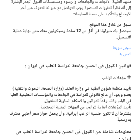
مشهد الطبية
ا
لأتجاهات والجامعات والرسوم ومستمسكات القبول. تجدر الإشارة
إلى أنه نظراً للتغيرات المستمرة يجب التواصل مع خبرائنا للتعرف على آخر
الأوضاع والتأكيد على صحة المعلومات
سجل من خلال هذا الموقع.
سيتصل بك خبراؤنا في أقل من 12 ساعة وسيكونون معك حتى نهاية عملية
التسجيل.
سجل سريعا
اتصل بنا
قوانين القبول فی احسن جامعة لدراسة الطب في ايران :
مؤهلات الراغب
تأييد منظمة شؤون الطلبة في وزارة العتف (وزارة الصحة، البحوث والتقنية)
بعدم وجود أي مانع قانوني للدراسة في الجامعات والمؤسسات التعليمية العليا
في البلد، وذلك وفقاً للقوانين والأحكام السارية المفعول.
تأييد المؤهلات العامة للراغب من الجهات المعنية المختصة.
يشترط أن لا تكون جنسية الراغب إيرانية، وأن يحمل جواز سفر أجنبي معترف
به رسمياً.
معلومات شاملة عن القبول فی احسن جامعة لدراسة الطب في
ايران :