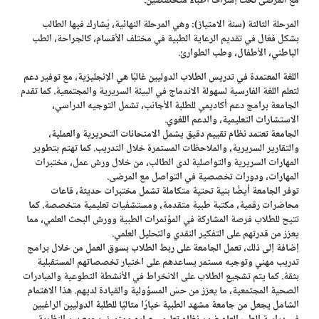
مع المرضى تحت إشراف أطباء متخصصين.
المرحلة الثالثة (سنة الامتياز): وهي المرحلة النهائية، يُشارك فيها الطالب
بشكل فعّال في تقديم الرعاية الطبية في مختلف الأقسام، كالجراحة، الطب
الباطني، الأطفال، وطب الطوارئ.
اللغة المعتمدة في تدريس الطلاب الدوليين غالبًا هي الإنجليزية، مع توفير دعم
لتعلم اللغة الفارسية لسهولة الاندماج في البيئة السريرية والمجتمعية. كما تقدم
الجامعة برامج دعم أكاديمي للطلبة الأجانب، تشمل التوجيه الدراسي،
الاستشارات التعليمية، والدعم اللغوي.
الجامعة تعتمد نظام تقييم دقيق يشمل الامتحانات التحريرية والعملية،
والتقارير السريرية، والملاحظات المستمرة خلال التدريب. كما تهتم بتطوير
المهارات السريرية والتواصلية لدى الطالب، من خلال ورش عمل، مختبرات
المهارات، ودورات تخصصية في التواصل مع المرضى.
توفر الجامعة أيضًا بنية تحتية متكاملة تشمل مختبرات حديثة، قاعات
محاضرات رقمية، مكتبة طبية متقدمة، ومستشفيات تعليمية متخصصة. كما
تتيح للطلاب فرصة المشاركة في المؤتمرات الطبية وورش البحث العلمي، مما
يعزز من قدرتهم على التفكير النقدي والتحليل العلمي.
إضافة إلى ذلك، تعمل الجامعة على ربط الطلاب بسوق العمل من خلال برامج
تدريب مهني وتوجيه مستمر يساعدهم على اختيار تخصصاتهم المستقبلية
بثقة. كما يتم تشجيع الطلاب على الانخراط في الأنشطة التطوعية والمبادرات
الصحية المجتمعية، ما يعزز من حسّ المسؤولية والقيادة لديهم. هذا الاهتمام
الشامل يجعل من جامعة مشهد الطبية خيارًا مثاليًا للطلبة الدوليين الراغبين