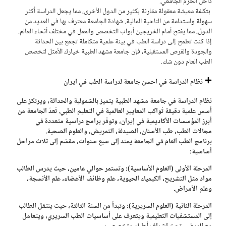
داخل الحرم الجامعي.
بتكلفة معيشة معقولة مقارنة بكثير من الدول الأخرى، مما يجعل الدراسة أكثر
سهولة واستدامة من الناحية المالية. شهادة الجامعة معترف بها في العديد من
الدول، مما يفتح أمام الخريجين أبواب التخصص والعمل في مختلف أنحاء العالم.
إذا كنت تطمح إلى دراسة الطب في بيئة علمية متكاملة تجمع بين الحداثة
والجودة والفرص المستقبلية، فإن جامعة مشهد الطبية خيارك الأمثل لتخصص
الطب العام دون شك.
نظام الدراسة في احسن جامعة لدراسة الطب في ايران
نظام الدراسة في جامعة مشهد الطبية يتميز بالشمولية والحداثة، ويرتكز على
أسس علمية دقيقة تُواكب المعايير العالمية في التعليم الطبي. تُعدّ الجامعة من
أبرز المؤسسات الأكاديمية في إيران، وتوفّر برامج دراسية متعددة في
مجالات الطب، طب الأسنان، الصيدلة، التمريض، والعلوم الصحية.
برنامج الطب العام في الجامعة يمتد إلى سبع سنوات، مقسّم إلى ثلاث مراحل
أساسية:
المرحلة الأولى (العلوم الأساسية): وتستمر حوالي عامين، حيث يدرس الطالب
مواد مثل التشريح، الكيمياء الحيوية، علم وظائف الأعضاء، علم الأنسجة،
وعلم الأمراض.
المرحلة الثانية (العلوم السريرية): وتبدأ من السنة الثالثة، حيث ينتقل الطالب
إلى المستشفيات التعليمية ويتعرف على أساسيات الطب السريري، ويتعامل