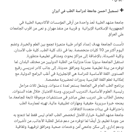
تسجيل احسن جامعة لدراسة الطب في ايران
جامعة مشهد الطبية تُعدّ واحدة من أرقى المؤسسات الأكاديمية الطبية في
الجمهورية الإسلامية الإيرانية و قريبة من منفذ مهران و نعى من اقرب الجامعات
علي العراق
تأسست الجامعة بهدف إعداد كوادر طبية متميزة تجمع بين العلم والخبرة، وتضم
اليوم أكثر من 10 كليات متخصصة. بما في ذلك كلية الطب، كلية طب الأسنان،
وكلية الصيدلة، بالإضافة إلى مراكز بحوث ومشافي تعليمية متطورة.
تستقبل الجامعة سنويًا عددًا متزايدًا من الطلبة الدوليين من مختلف البلدان، لما
توفره من بيئة تعليمية عصرية ومرافق حديثة، إلى جانب كادر تدريسي رفيع
المستوى. اللغة الأساسية للدراسة هي الإنجليزية في أغلب البرامج الدولية، مع
إمكانية تعلم اللغة الفارسية بدورات تحضيرية مخصصة.
برنامج الطب العام في الجامعة يستمر لمدة ۷ سنوات، ويشمل ثلاث مراحل
رئيسية: العلوم الأساسية، التدريب السريري، وسنة الامتياز. خلال هذه السنوات،
يحصل الطالب على تدريب عملي مباشر في مستشفيات مرموقة تابعة للجامعة، ما
يمنحه خبرة سريرية حقيقية ومهارات تطبيقية عالية، تهيئه لممارسة الطب
باحترافية في بيئات متعددة الثقافات.
جامعة مشهد الطبية خيارك الأمثل لتخصص الطب العام، ليس فقط لما تتمتع به
من جودة تعليم، بل أيضًا لما توفره من دعم شامل للطلبة الأجانب، من تأشيرات
ودعم إداري، إلى سكن جامعي آمن وخدمات صحية ومرافق ترفيهية وثقافية