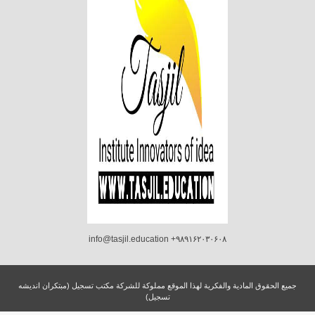
info@tasjil.education +۹۸۹۱۶۲۰۳۰۶۰۸
جميع الحقوق المادية والفكرية لهذا الموقع مملوكة للشركة مكتب تسجيل (مبتکران اندیشه
تسجیل)