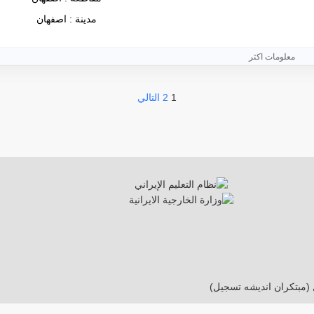
مدينة : اصفهان
معلومات اكثر
1
2
التالي
 (مبتکران اندیشه تسجیل)