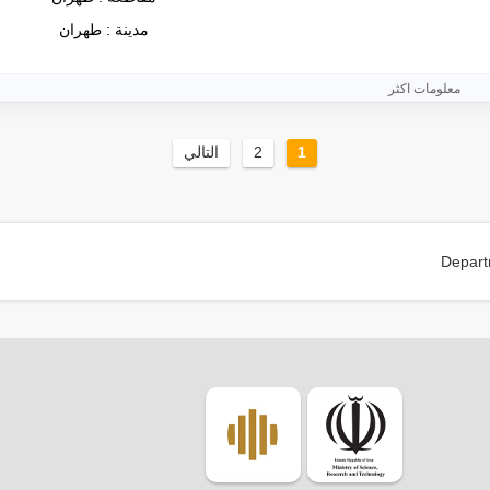
مدينة : طهران
معلومات اكثر
1
2
التالي