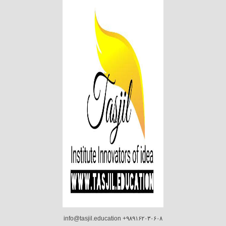
info@tasjil.education +۹۸۹۱۶۲۰۳۰۶۰۸