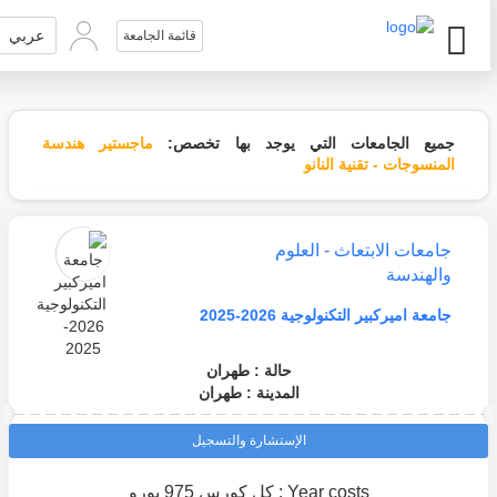
عربي
قائمة الجامعة
جميع الجامعات التي يوجد بها تخصص:
ماجستير هندسة
المنسوجات - تقنية النانو
جامعات الابتعاث - العلوم
والهندسة
جامعة اميركبير التكنولوجية 2026-2025
حالة : طهران
المدينة : طهران
الإستشارة والتسجيل
Year costs : كل كورس 975 يورو