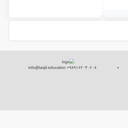
info@tasjil.education +۹۸۹۱۶۲۰۳۰۶۰۸