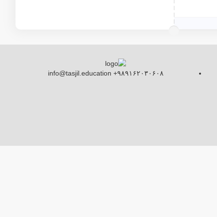
info@tasjil.education +۹۸۹۱۶۲۰۳۰۶۰۸