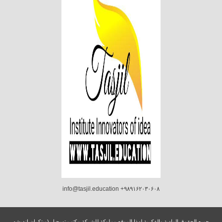
info@tasjil.education +۹۸۹۱۶۲۰۳۰۶۰۸
جميع الحقوق المادية والفكرية لهذا الموقع مملوكة للشركة مكتب تسجيل (مبتکران اندیشه