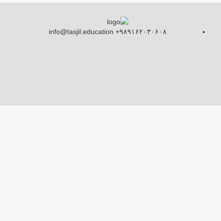
info@tasjil.education +۹۸۹۱۶۲۰۳۰۶۰۸