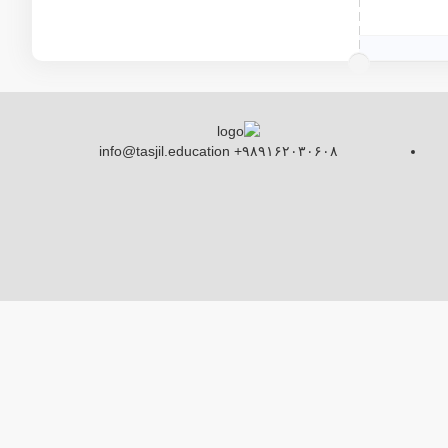
info@tasjil.education +۹۸۹۱۶۲۰۳۰۶۰۸