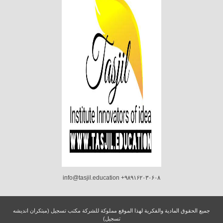
info@tasjil.education +۹۸۹۱۶۲۰۳۰۶۰۸
جميع الحقوق المادية والفكرية لهذا الموقع مملوكة للشركة مكتب تسجيل (مبتکران اندیشه
تسجیل)