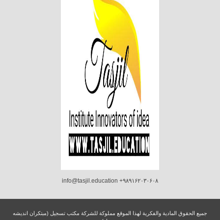
info@tasjil.education +۹۸۹۱۶۲۰۳۰۶۰۸
جميع الحقوق المادية والفكرية لهذا الموقع مملوكة للشركة مكتب تسجيل (مبتکران اندیشه