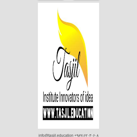
info@tasjil.education +۹۸۹۱۶۲۰۳۰۶۰۸