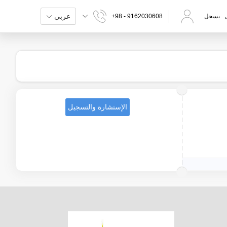
عربي
يسجل
+98 - 9162030608
الإستشارة والتسجيل