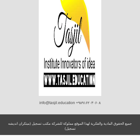
info@tasjil.education +۹۸۹۱۶۲۰۳۰۶۰۸
جميع الحقوق المادية والفكرية لهذا الموقع مملوكة للشركة مكتب تسجيل (مبتکران اندیشه
تسجیل)