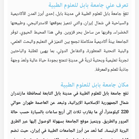
تعرف علي جامعة بابل للعلوم الطبية
تقعُ جامعةُ بابل للعلوم الطبية في مدينة بابل، إحدى أبرز المدن الأكاديمية
والسياحية في شمال إيران، والتي تتميز بموقعها الاستراتيجي، وطبيعتها
الخضراء، وقربها من ساحل بحر قزوين. وفي هذا المحيط الحيوي، توفّر
الجامعة بيئةً أكاديميةً متكاملة تجمع بين التميّز في التعليم والبحث العلمي،
والبنية التحتية المتطورة، والتفاعل الدولي، بما يهيئ للطلبة والباحثين
تجربةً تعليميةً وبحثيةً ثريةً في مدينةٍ تتمتع بجودة حياة عالية وتُعدّ وجهةً
جاذبةً للعلم والمعرفة.
مكان جامعة بابل للعلوم الطبية
تقع جامعة بابل للعلوم الطبية في مدينة بابل التابعة لمحافظة مازندران
شمال الجمهورية الإسلامية الإيرانية، وتبعد عن العاصمة طهران حوالي
220 كيلومتراً، أي ما يقارب ثلاث إلى أربع ساعات بالسيارة حسب حالة
المرور والطريق. ويتميز موقع الجامعة بسهولة الوصول إليها عبر الطرق
البرية الرئيسة، كما تُعد من أبرز الجامعات الطبية في إيران، حيث تضم